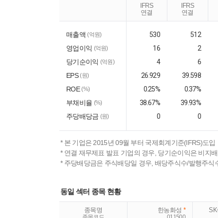
IFRS
IFRS
연결
연결
매출액
530
512
(억원)
영업이익
16
2
(억원)
당기순이익
4
6
(억원)
EPS
26.929
39.598
(원)
ROE
0.25%
0.37%
(%)
부채비율
38.67%
39.93%
(%)
주당배당금
0
0
(원)
* 본 기업은 2015년 09월 부터 국제회계기준(IFRS)도입
* 연결 재무제표 발표 기업의 경우, 당기순이익은 비지
* 주당배당금은 주식배당일 경우, 배당주식수/발행주식
동일 섹터 종목 현황
종목명
한농화성
*
S
종목코드
011500