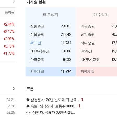
거래원 현황
등락률
매도상위
매수상위
+2.44%
신한증권
29,883
키움증권
21,
+2.17%
키움증권
21,042
신한증권
20,
+2.98%
JP모간
11,734
하나증권
17,
+5.13%
NH투자증권
10,886
KB증권
15,
+1.77%
한국증권
8,033
NH투자증권
12,
11,734
외국계 합
외국계 합
토론
04.21
◆ 삼성전자: 26년 반도체 최 선호...
1
04.06
◆ 속보) 삼성전자: 보통주 1800...
1
02.25
○ 삼성전자: 목표가 30만원: 26...