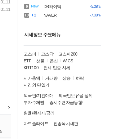
01.11
DB하이텍
-5.08%
01.11
2
NAVER
-7.08%
시세정보 주요메뉴
코스피
코스닥
코스피200
ETF
선물
옵션
WICS
KRT100
전체 업종 시세
시가총액
거래량
상승
하락
시간외 단일가
외국인/기관매매
외국인보유율 상위
투자주체별
증시주변자금동향
환율/원자재/금리
차트슬라이드
전종목시세판
5