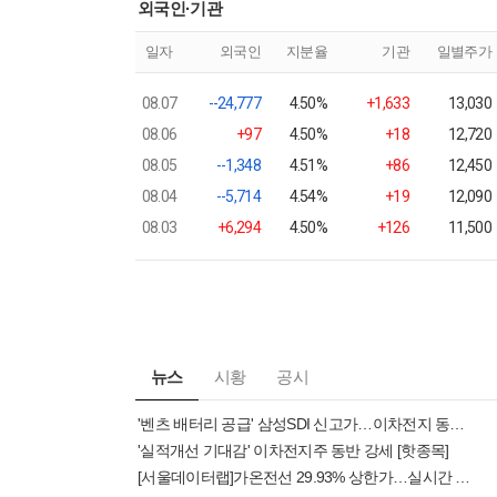
외국인·기관
일자
외국인
지분율
기관
일별주가
08.07
--24,777
4.50%
+1,633
13,030
08.06
+97
4.50%
+18
12,720
08.05
--1,348
4.51%
+86
12,450
08.04
--5,714
4.54%
+19
12,090
08.03
+6,294
4.50%
+126
11,500
뉴스
시황
공시
'벤츠 배터리 공급' 삼성SDI 신고가…이차전지 동반강세[핫종목]
'실적개선 기대감' 이차전지주 동반 강세 [핫종목]
[서울데이터랩]가온전선 29.93% 상한가…실시간 상승률 1위