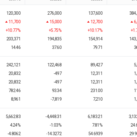
120,300
276,000
137,600
384
11,700
15,000
12,700
6
+10.77%
+5.75%
+10.17%
+1
203,371
194,835
154,914
143
14.46
37.60
79.71
3
242,121
122,468
89,427
5
20,832
-497
12,311
1
20,832
-497
12,311
1
782.46
93.34
231.00
1
8,961
-7,819
7,210
1
5,662.83
-4,448.31
6,183.21
3,13
4.24%
-1.03%
7.81%
24
-4.8062
-14.3272
54.6939
29.