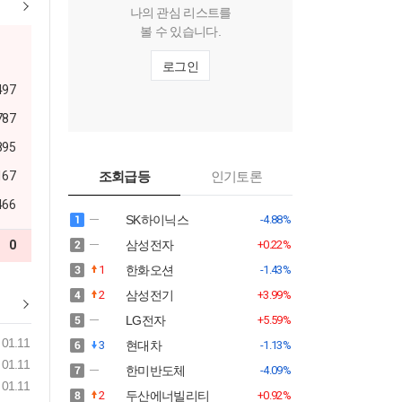
나의 관심 리스트를
볼 수 있습니다.
로그인
497
787
895
167
조회급등
인기토론
466
SK하이닉스
-4.88%
0
삼성전자
+0.22%
1
한화오션
-1.43%
2
삼성전기
+3.99%
LG전자
+5.59%
01.11
3
현대차
-1.13%
01.11
한미반도체
-4.09%
01.11
2
두산에너빌리티
+0.92%