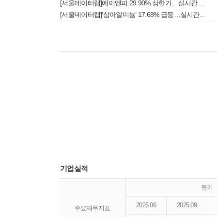
[서울데이터랩]에이엔피 29.90% 상한가…실시간 상승률 1위
[서울데이터랩]‘삼아알미늄’ 17.68% 급등…실시간 상승률 1위
기업실적
분기
2025.06
2025.09
주요재무지표