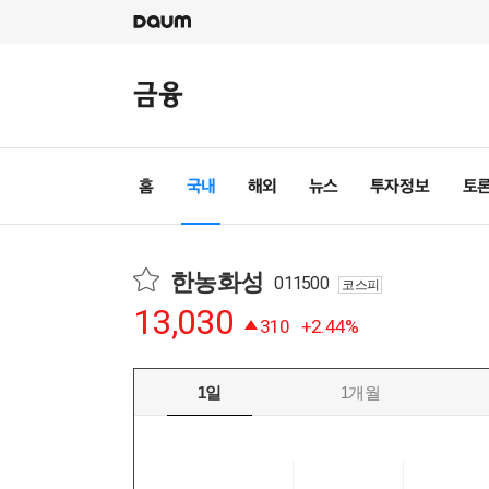
한농화성
011500
코스피
13,030
310
+2.44%
1일
1개월