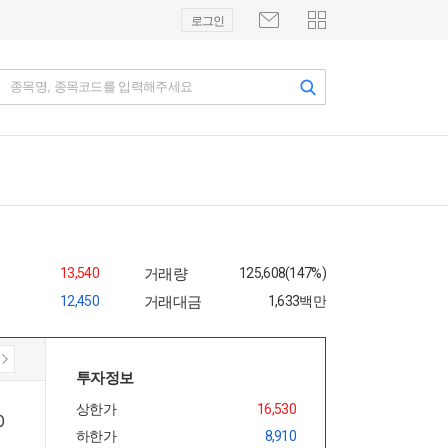
로그인
종목명, 종목코드를 입력해주세요
13,540
거래량
125,608(147%)
12,450
거래대금
1,633백만
투자정보
상한가
16,530
하한가
8,910