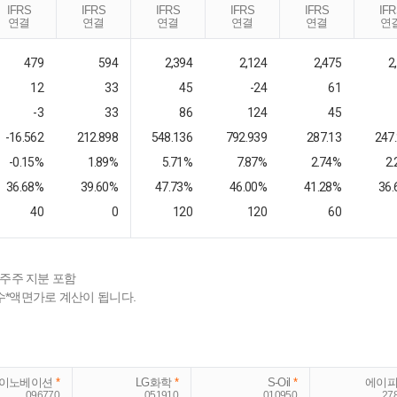
IFRS
IFRS
IFRS
IFRS
IFRS
IF
연결
연결
연결
연결
연결
연
479
594
2,394
2,124
2,475
2
12
33
45
-24
61
-3
33
86
124
45
-16.562
212.898
548.136
792.939
287.13
247
-0.15%
1.89%
5.71%
7.87%
2.74%
2
36.68%
39.60%
47.73%
46.00%
41.28%
36
40
0
120
120
60
배주주 지분 포함
수*액면가로 계산이 됩니다.
K이노베이션
*
LG화학
*
S-Oil
*
에이
096770
051910
010950
27