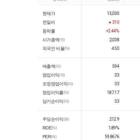
현재가
13,030
전일비
310
등락률
+2.44%
시가총액
2,038
(억)
외국인 비율
4.50
(%)
매출액
594
(억)
영업이익
33
(억)
조정영업이익
33
(억)
영업이익률
187.17
(%)
당기순이익
33
(억)
주당순이익
212.9
(원)
ROE
1.89%
(%)
PER
59.8676
(배)