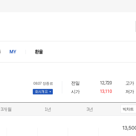
전일
12,720
고가
08.07 장종료
시가
13,110
저가
사개요
3개월
1년
3년
빅차트