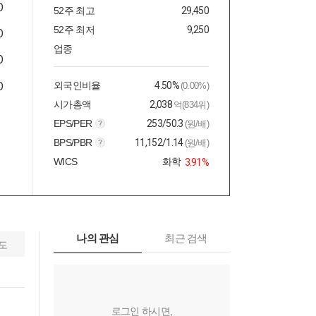
52주 최고
29,450
52주 최저
9,250
업종
외국인비율
4.50%
(0.00%)
시가총액
2,038
억(834위)
EPS/PER
253/50.3
(원/배)
BPS/PBR
11,152/1.14
(원/배)
WICS
화학
3.91%
나의 관심
최근 검색
도
로그인 하시면,