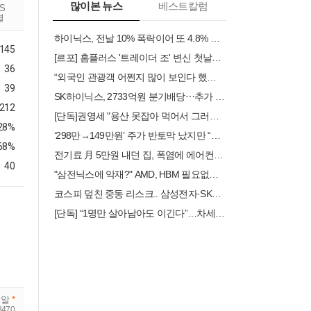
많이본 뉴스
베스트칼럼
RS
결
하이닉스, 전날 10% 폭락이어 또 4.8% 급락…삼전 0.2%↑(종합)
,145
[르포] 홈플러스 '트레이더 조' 변신 첫날…입고율 30%에 진열대 '텅'
36
“외국인 관광객 어쩐지 많이 보인다 했더니…”여행수지, 69분기만에 흑자 달성
39
SK하이닉스, 2733억원 분기배당⋯추가 주주환원안 3분기 발표
.212
[단독]권영세 "용산 못잡아 먹어서 그러나"...내일 어린이정원서 성명 발표
.28%
‘298만→149만원’ 주가 반토막 났지만 “믿는 건 반도체”…개미들 폭풍 매수 [투자360]
.68%
전기료 月 5만원 내던 집, 폭염에 에어컨 풀가동했더니… [프라이스&]
40
"삼전닉스에 악재?" AMD, HBM 필요없는 AI칩 품었다
코스피 덮친 중동 리스크.. 삼성전자·SK하이닉스 약세 확대
[단독] “1명만 살아남아도 이긴다”…차세대 전차 ‘K-3’의 비밀
피알
*
8470