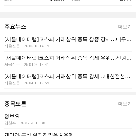
주요뉴스
더보기
[서울데이터랩]코스피 거래상위 종목 장중 강세…대우건설 17%대 급등
서울신문
26.06.16 14:19
[서울데이터랩]코스피 거래상위 종목 강세 우위…진원생명과학·주연테크 상한가
서울신문
26.04.20 13:41
[서울데이터랩]코스피 거래상위 종목 강세…대한전선·대우건설 급등, 광전자는 상한가
서울신문
26.04.15 12:59
종목토론
더보기
정보요
임한수
26.07.28 10:38
개미야.후성.실적전망은좋은데