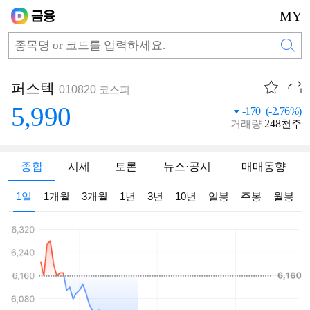
MY
퍼스텍
010820
코스피
5,990
-170 (-2.76%)
248
거래량
천주
종합
시세
토론
뉴스·공시
매매동향
1일
1개월
3개월
1년
3년
10년
일봉
주봉
월봉