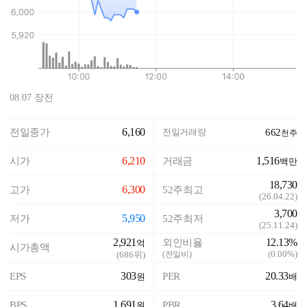
08.07 장전
6,160
전일종가
전일거래량
662
천주
6,210
1,516
시가
거래금
백만
18,730
6,300
고가
52주최고
(
26.04.22
)
3,700
5,950
저가
52주최저
(
25.11.24
)
2,921
12.13%
외인비율
억
시가총액
(
0.00%
)
(
686
위)
(전일비)
303
20.33
EPS
PER
원
배
1,691
3.64
BPS
PBR
원
배