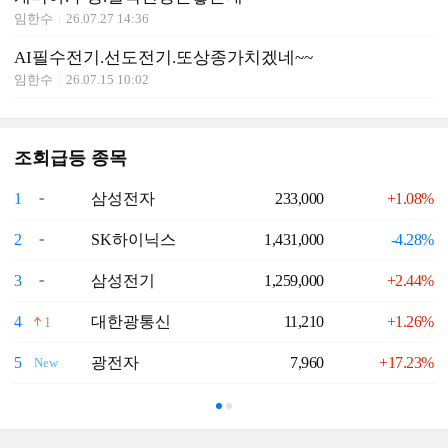
임한수
26.07.27 14:36
AI필수전기.선도전기.또상종가치겠네~~
임한수
26.07.15 10:02
조회급등 종목
1
삼성전자
233,000
+1.08%
6
2
SK하이닉스
1,431,000
-4.28%
7
3
삼성전기
1,259,000
+2.44%
8
4
대한광통신
11,210
+1.26%
9
1
5
광전자
7,960
+17.23%
1
New