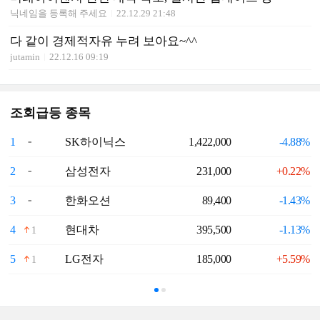
닉네임을 등록해 주세요
22.12.29 21:48
다 같이 경제적자유 누려 보아요~^^
jutamin
22.12.16 09:19
조회급등 종목
1
SK하이닉스
1,422,000
-4.88%
6
2
삼성전자
231,000
+0.22%
7
3
한화오션
89,400
-1.43%
8
4
현대차
395,500
-1.13%
9
1
5
LG전자
185,000
+5.59%
1
1