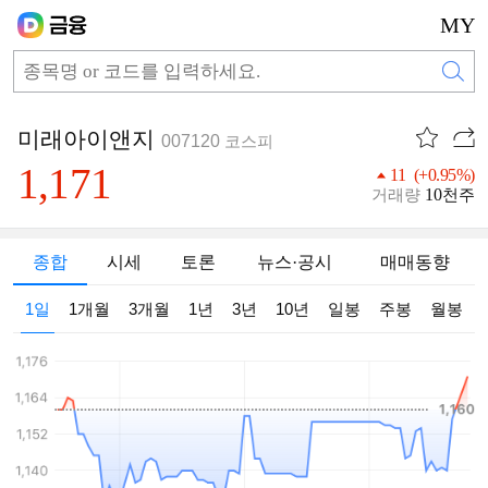
MY
미래아이앤지
007120
코스피
1,171
11 (+0.95%)
10
거래량
천주
종합
시세
토론
뉴스·공시
매매동향
1일
1개월
3개월
1년
3년
10년
일봉
주봉
월봉