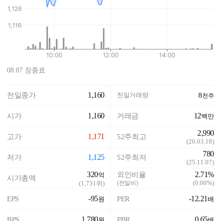
08.07 장종료
1,160
전일종가
전일거래량
8
천주
1,160
12
시가
거래금
백만
2,990
1,171
고가
52주최고
(
26.03.18
)
780
1,125
저가
52주최저
(
25.11.07
)
320
2.71%
외인비율
억
시가총액
(
0.00%
)
(
1,731
위)
(전일비)
-95
-12.21
EPS
PER
원
배
1,780
0.65
BPS
PBR
원
배