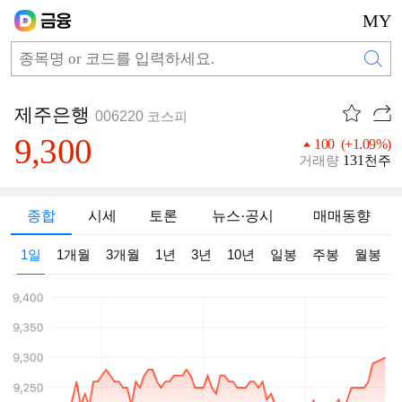
MY
제주은행
006220
코스피
9,300
100 (+1.09%)
131
거래량
천주
종합
시세
토론
뉴스·공시
매매동향
1일
1개월
3개월
1년
3년
10년
일봉
주봉
월봉