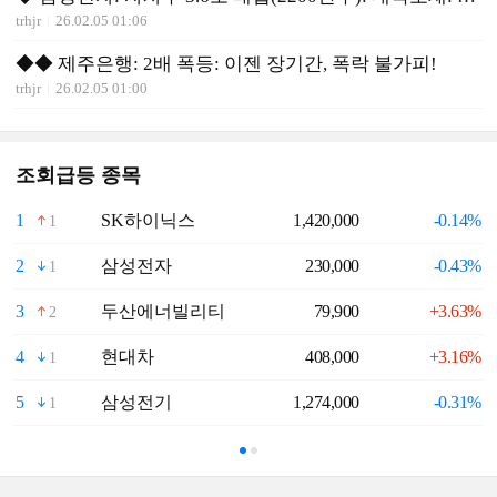
trhjr
26.02.05 01:06
◆◆ 제주은행: 2배 폭등: 이젠 장기간, 폭락 불가피!
trhjr
26.02.05 01:00
조회급등 종목
1
SK하이닉스
1,420,000
-0.14%
6
1
2
삼성전자
230,000
-0.43%
7
1
3
두산에너빌리티
79,900
+3.63%
8
2
4
현대차
408,000
+3.16%
9
1
5
삼성전기
1,274,000
-0.31%
1
1