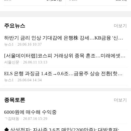
주요뉴스
더보기
하반기 금리 인상 기대감에 은행株 강세…KB금융 '신고가' [핫종목]
뉴스1
26.06.16 10:37
[서울데이터랩]코스피 거래상위 종목 혼조…미래에셋생명 상한가, 삼성전자·SK네트웍스 약세
서울신문
26.06.11 13:13
ELS 은행 과징금 1.4조→0.6조…금융주 상승 전환[핫종목]
뉴스1
26.06.04 14:34
종목토론
더보기
6000원에 매수해 수익중
ㄱ김태동
26.07.16 15:29
◆ 삼성전자: 자사주 3.6조 매입(2200만주): 대박호재: 매수