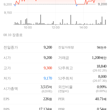
08.10 장종료
9,200
전일종가
전일거래량
94
천주
9,200
1,208
시가
거래금
백만
18,840
9,300
고가
52주최고
(
26.02.20
)
8,000
9,170
저가
52주최저
(
26.07.30
)
3,515
0.99%
외인비율
억
시가총액
(
0.00%
)
(
620
위)
(전일비)
226
40.71
EPS
PER
원
배
17,124
0.54
BPS
PBR
원
배