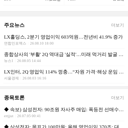
주요뉴스
더보기
LX홀딩스, 2분기 영업이익 603억원…전년비 41.9% 증가
연합인포맥스
26.08.10 18:00
종합상사의 '부활' 2Q 역대급 '실적'…미래 먹거리 발굴 성과로
뉴스1
26.08.05 14:44
LX인터, 2Q 영업익 114% 껑충…“자원 가격·해상 운임 강세”
서울경제
26.08.03 16:16
종목토론
더보기
◆ 속보) 삼성전자: 90조원 자사주 매입: 폭등전 선매수 유리
ertjjut
26.07.05 00:41
◆ 삼성전자: 목표가 100만원: 올해 영업이익 370조: 대박!