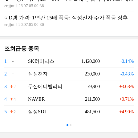
ertjjut
26.07.05 00:38
○ D램 가격: 1년간 15배 폭등: 삼성전자 주가 폭등 징후
ertjjut
26.07.05 00:36
조회급등 종목
1
SK하이닉스
1,420,000
-0.14%
6
2
삼성전자
230,000
-0.43%
7
3
두산에너빌리티
79,900
+3.63%
8
2
4
NAVER
211,500
+0.71%
9
4
5
삼성SDI
481,500
+4.90%
1
2