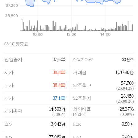
08.10 장종료
37,800
전일종가
전일거래량
60
천주
38,400
1,766
시가
거래금
백만
57,700
38,400
고가
52주최고
(
26.04.29
)
28,450
37,100
저가
52주최저
(
25.08.20
)
14,593
26.37%
외인비율
억
시가총액
(
0.00%
)
(
269
위)
(전일비)
3,943
9.59
EPS
PER
원
배
77,069
0.49
BPS
PBR
원
배