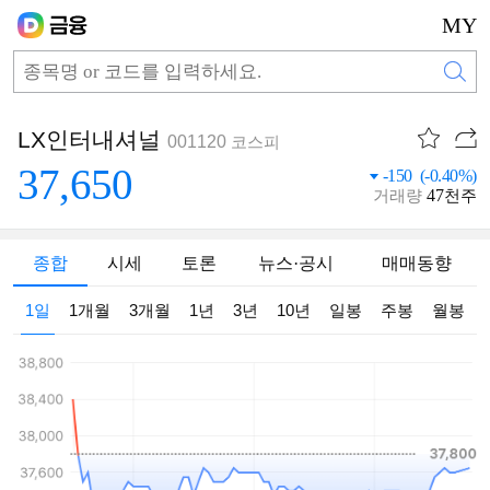
MY
LX인터내셔널
001120
코스피
37,650
-150 (-0.40%)
47
거래량
천주
종합
시세
토론
뉴스·공시
매매동향
1일
1개월
3개월
1년
3년
10년
일봉
주봉
월봉