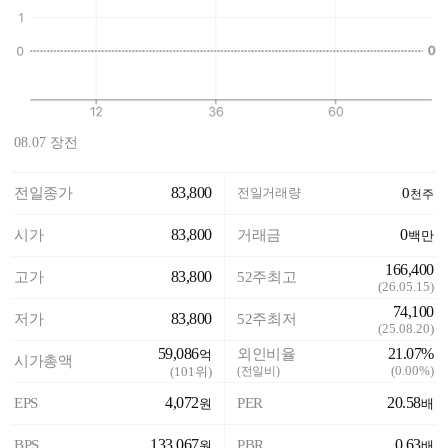
08.07 장전
83,800
전일종가
전일거래량
0
천주
83,800
0
시가
거래금
백만
166,400
83,800
고가
52주최고
(
26.05.15
)
74,100
83,800
저가
52주최저
(
25.08.20
)
59,086
21.07%
외인비율
억
시가총액
(
0.00%
)
(
101
위)
(전일비)
4,072
20.58
EPS
PER
원
배
133,067
0.63
BPS
PBR
원
배