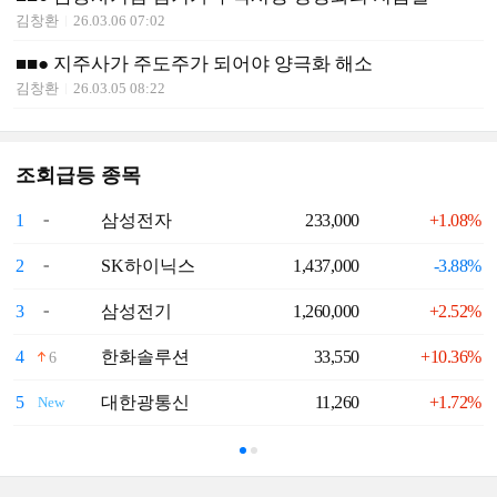
김창환
26.03.06 07:02
■■● 지주사가 주도주가 되어야 양극화 해소
김창환
26.03.05 08:22
조회급등 종목
1
삼성전자
233,000
+1.08%
6
2
SK하이닉스
1,437,000
-3.88%
7
3
삼성전기
1,260,000
+2.52%
8
4
한화솔루션
33,550
+10.36%
9
6
5
대한광통신
11,260
+1.72%
1
New