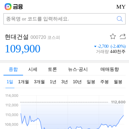
MY
현대건설
000720
코스피
109,900
-2,700 (-2.40%)
440
거래량
천주
종합
시세
토론
뉴스·공시
매매동향
1일
1개월
3개월
1년
3년
10년
일봉
주봉
월봉