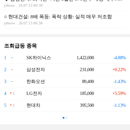
js6eew
26.07.13 00:39
○ 현대건설: 8배 폭등: 폭락 상황: 실적 매우 저조함
js6eew
26.07.13 00:38
조회급등 종목
1
SK하이닉스
1,422,000
-4.88%
6
2
삼성전자
231,000
+0.22%
7
3
한화오션
89,400
-1.43%
8
4
LG전자
185,000
+5.59%
9
1
5
현대차
395,500
-1.13%
1
1