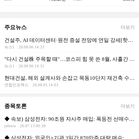
주요뉴스
더보기
건설주, AI 데이터센터·원전 증설 전망에 연일 강세[핫종목]
뉴스1
26.08.06 14:33
"다시 건설株 주목할 때"…코스피 힘 못 쓴 8월, 사흘간 16% 뛴 건설지수
뉴스1
26.08.06 14:31
현대건설, 해외 설계사와 손잡고 목동10단지 재건축 수주 나선다
연합인포맥스
26.08.05 14:03
종목토론
더보기
◆ 속보) 삼성전자: 90조원 자사주 매입: 폭등전 선매수 유리
js6eew
26.07.13 00:39
◆ 삼성전자: 외국인+기관 3일간 870만주 대량 매수: 급등 신호