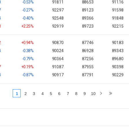
8
-0.53%
918.11
886.53
911.16
7
-0.27%
922.97
891.23
915.98
4
-0.40%
925.48
893.66
918.48
3
+2.25%
929.19
897.23
922.15
2
+0.94%
908.70
877.46
901.83
4
-0.38%
900.24
869.28
893.43
1
-0.79%
903.64
872.56
896.80
7
+0.19%
910.87
879.55
903.98
4
-0.87%
909.17
877.91
902.29
1
2
3
4
5
6
7
8
9
10