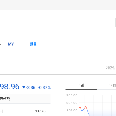
기준일 : 
98.96
1일
1개
-3.36
-0.37%
(전신환)
때
907.76