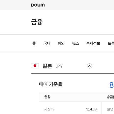
일본
JPY
8
매매 기준율
현찰
송금
사실때
914.69
보낼