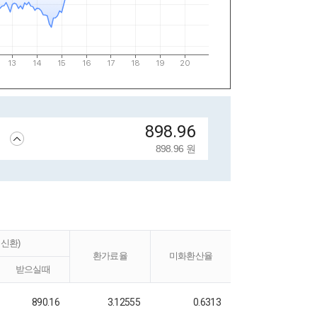
898.96 원
신환)
환가료율
미화환산율
받으실때
890.16
3.12555
0.6313