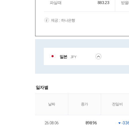
파실때
883.23
받을
제공 : 하나은행
일본
JPY
일자별
날짜
종가
전일비
26.08.06
898.96
-3.3