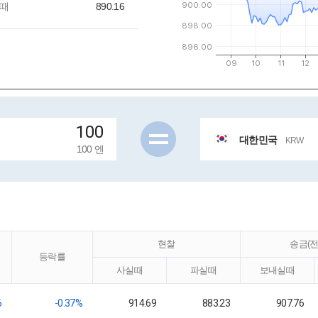
때
890.16
대한민국
KRW
100 엔
현찰
송금(전
등락률
사실때
파실때
보내실때
6
-0.37%
914.69
883.23
907.76