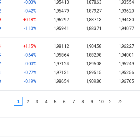
5
-0.03%
1,954.13
1,878.63
1,935.54
2
-0.42%
1,954.79
1,879.27
1,936.20
9
+0.18%
1,962.97
1,887.13
1,944.30
9
-1.10%
1,959.41
1,883.71
1,940.77
4
+1.15%
1,981.12
1,904.58
1,962.27
5
-0.64%
1,958.64
1,882.98
1,940.01
7
-0.00%
1,971.24
1,895.08
1,952.49
4
-0.77%
1,971.31
1,895.15
1,952.56
8
-0.19%
1,986.54
1,909.80
1,967.65
1
2
3
4
5
6
7
8
9
10