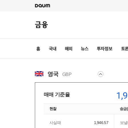
영국
GBP
1,
매매 기준율
현찰
송금
사실때
1,946.57
보낼