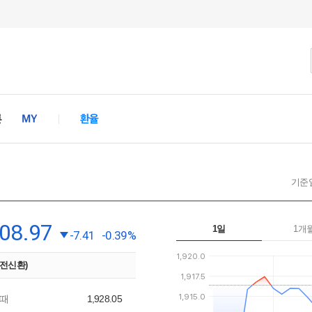
기준일 
908.97
1일
1개
-7.41
-0.39%
(전신환)
때
1,928.05