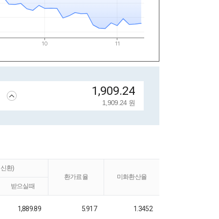
1,909.24 원
신환)
환가료율
미화환산율
받으실때
1,889.89
5.917
1.3452