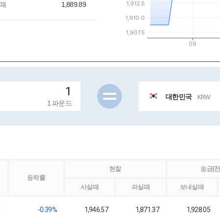
때
1,889.89
대한민국
KRW
1 파운드
현찰
송금(전
등락률
사실때
파실때
보내실때
1
-0.39%
1,946.57
1,871.37
1,928.05