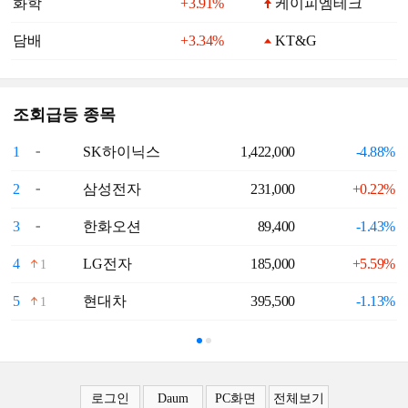
화학
+3.91%
케이피엠테크
담배
+3.34%
KT&G
조회급등 종목
1
SK하이닉스
1,422,000
-4.88%
6
2
삼성전자
231,000
+0.22%
7
3
한화오션
89,400
-1.43%
8
4
LG전자
185,000
+5.59%
9
1
5
현대차
395,500
-1.13%
1
1
로그인
Daum
PC화면
전체보기