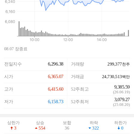
08.07 장종료
6,296.38
전일지수
거래량
299,377
천주
6,365.07
시가
거래금
24,730,513
백만
9,385.59
6,415.60
고가
52주최고
(
26.06.19
)
3,079.27
6,158.73
저가
52주최저
(
25.08.20
)
상한가
상승
보합
하락
하한가
3
554
36
322
0