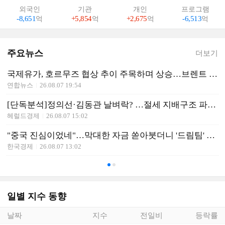
외국인
기관
개인
프로그램
-8,651
억
+5,854
억
+2,675
억
-6,513
억
주요뉴스
더보기
국제유가, 호르무즈 협상 추이 주목하며 상승…브렌트 1%↑
연합뉴스
26.08.07 19:54
[단독분석]정의선·김동관 날벼락? …절세 지배구조 파고든 ‘주가 누르기 방지법案’[홍길용의 화식열전](908회)
헤럴드경제
26.08.07 15:02
"중국 진심이었네"…막대한 자금 쏟아붓더니 '드림팀' 만들었다 [분석+]
한국경제
26.08.07 13:02
일별 지수 동향
날짜
지수
전일비
등락률