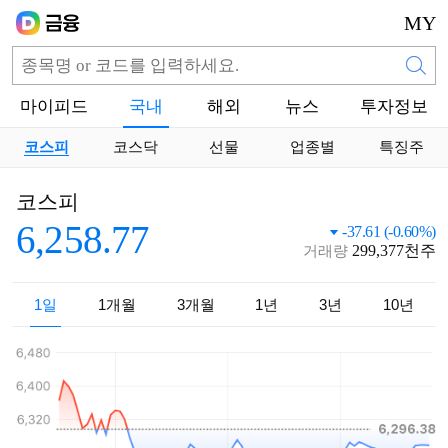
MY
마이피드
국내
해외
뉴스
투자정보
코스피
코스닥
선물
업종별
특징주
코스피
6,258.77
-37.61 (-0.60%)
299,377
천주
거래량
1일
1개월
3개월
1년
3년
10년