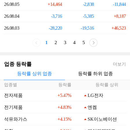
26.08.05
+14,464
-2,838
-11,844
26.08.04
-3,716
-5,385
+8,187
26.08.03
-28,220
-19,516
+46,523
1
2
3
4
5
업종 등락률
더보기
등락률 상위 업종
등락률 하위 업종
업종별
등락률
등락률 상위
전자제품
+5.47%
LG전자
전기제품
+4.83%
엔켐
석유와가스
+4.15%
SK이노베이션